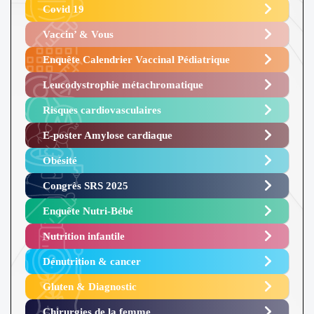
Covid 19
Vaccin’ & Vous
Enquête Calendrier Vaccinal Pédiatrique
Leucodystrophie métachromatique
Risques cardiovasculaires
E-poster Amylose cardiaque ​
Obésité ​
Congrès SRS 2025 ​
Enquête Nutri-Bébé ​
Nutrition infantile
Dénutrition & cancer
Gluten & Diagnostic
Chirurgies de la femme