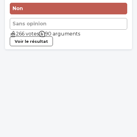
Non
Sans opinion
266 votes
90 arguments
Voir le résultat