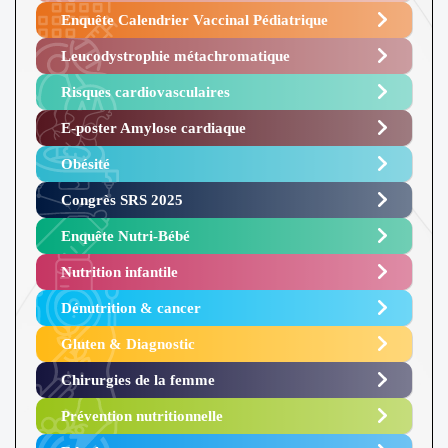
Enquête Calendrier Vaccinal Pédiatrique
Leucodystrophie métachromatique
Risques cardiovasculaires
E-poster Amylose cardiaque ​
Obésité ​
Congrès SRS 2025 ​
Enquête Nutri-Bébé ​
Nutrition infantile
Dénutrition & cancer
Gluten & Diagnostic
Chirurgies de la femme
Prévention nutritionnelle