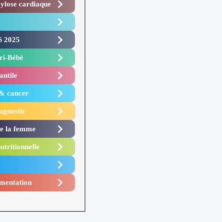
lose cardiaque ​
 2025 ​
i-Bébé ​
antile
 & cancer
agnostic
de la femme
utritionnelle
mentation​