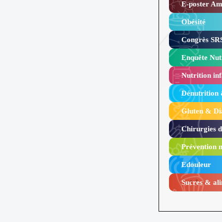
E-poster Amy
Obésité ​
Congrès SRS
Enquête Nutr
Nutrition inf
Dénutrition
Gluten & Di
Chirurgies 
Prévention n
Edouleur​
Sucres & ali