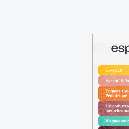
Covid 19
Vaccin’ & 
Enquête Cal
Pédiatrique
Leucodystro
métachroma
Risques card