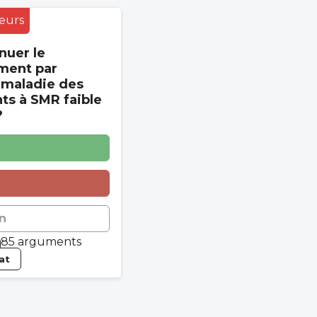
eurs
nuer le
ment par
 maladie des
s à SMR faible
?
n
85 arguments
tat