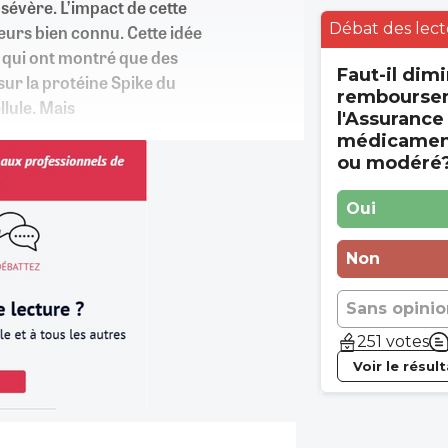
 sévère. L’impact de cette
Débat des lect
leurs bien connu. Cette idée
, qui ont montré que des
Faut-il dimi
sur la protéine Spike du
rembourse
llule. Mais
l'Assurance
médicament
ou modéré
Oui
Non
Sans opinio
251 votes
Voir le résul