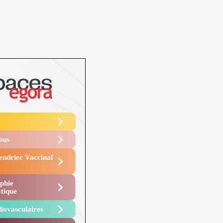
Vous
endrier Vaccinal
phie
tique
iovasculaires