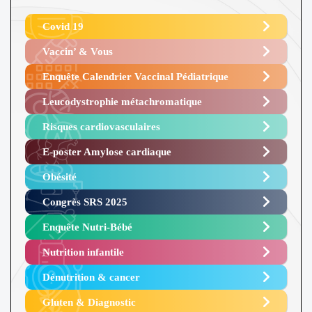
Covid 19
Vaccin’ & Vous
Enquête Calendrier Vaccinal Pédiatrique
Leucodystrophie métachromatique
Risques cardiovasculaires
E-poster Amylose cardiaque ​
Obésité ​
Congrès SRS 2025 ​
Enquête Nutri-Bébé ​
Nutrition infantile
Dénutrition & cancer
Gluten & Diagnostic