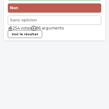
Non
Sans opinion
254 votes
86 arguments
Voir le résultat