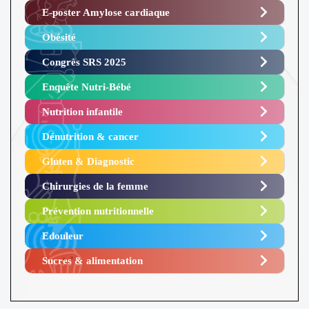
E-poster Amylose cardiaque ​
Obésité ​
Congrès SRS 2025 ​
Enquête Nutri-Bébé ​
Nutrition infantile
Dénutrition & cancer
Gluten & Diagnostic
Chirurgies de la femme
Prévention nutritionnelle
Edouleur​
Sucres & alimentation​