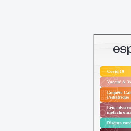
Covid 19
Vaccin’ & 
Enquête Cal
Pédiatrique
Leucodystro
métachroma
Risques card