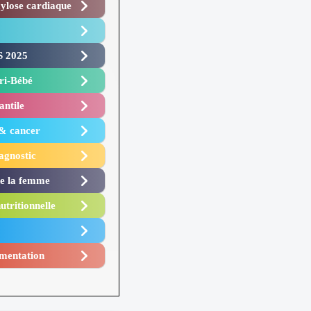
lose cardiaque ​
 2025 ​
i-Bébé ​
antile
 & cancer
agnostic
de la femme
utritionnelle
mentation​