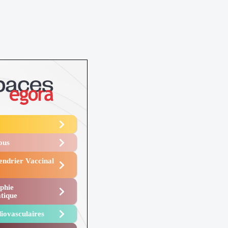
Vous
endrier Vaccinal
phie
tique
iovasculaires