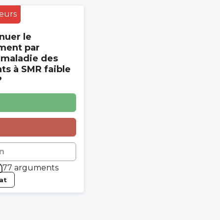
eurs
nuer le
ment par
 maladie des
s à SMR faible
?
n
77 arguments
tat