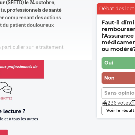
ur (SFETD) le 24 octobre,
Débat des lect
ts, professionnels de santé
yer comprenant des actions
Faut-il dimi
 du patient douloureux
rembourse
l'Assurance
médicament
n particulier sur le traitement
ou modéré
Oui
Non
Sans opinio
236 votes
Voir le résul