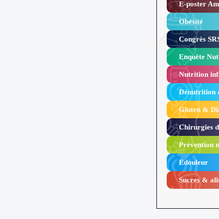
E-poster Amy
Obésité ​
Congrès SRS
Enquête Nutr
Nutrition inf
Dénutrition
Gluten & Di
Chirurgies 
Prévention n
Edouleur​
Sucres & ali