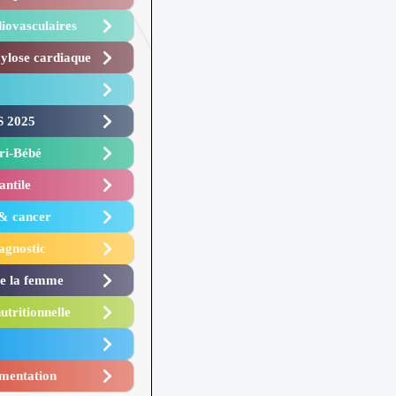
iovasculaires
lose cardiaque ​
 2025 ​
i-Bébé ​
antile
 & cancer
agnostic
de la femme
utritionnelle
mentation​