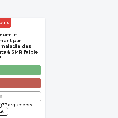
eurs
nuer le
ment par
 maladie des
s à SMR faible
?
n
77 arguments
tat