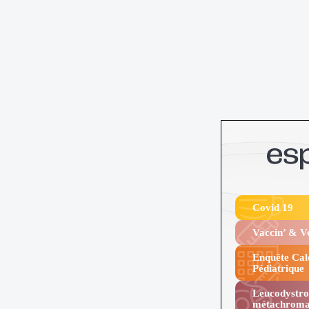
Covid 19
Vaccin’ & 
Enquête Cal
Pédiatrique
Leucodystro
métachroma