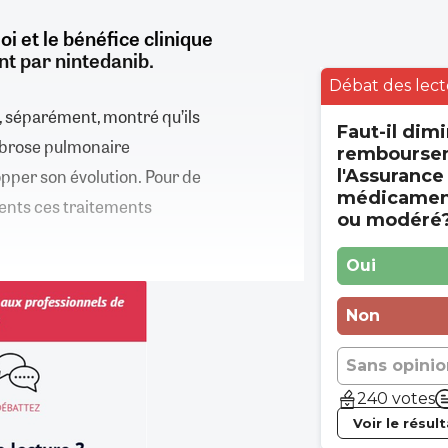
i et le bénéfice clinique
ent par nintedanib.
Débat des lect
x, séparément, montré qu’ils
Faut-il dimi
fibrose pulmonaire
rembourse
opper son évolution. Pour de
l'Assurance
médicament
ents ces traitements
ou modéré
Oui
Non
Sans opinio
240 votes
Voir le résul