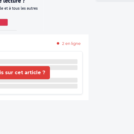
2 en ligne
 sur cet article ?