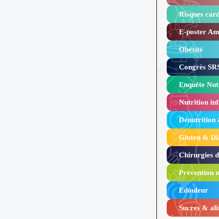
Risques card
E-poster Amy
Obésité ​
Congrès SRS
Enquête Nutr
Nutrition inf
Dénutrition
Gluten & Di
Chirurgies 
Prévention n
Edouleur​
Sucres & ali