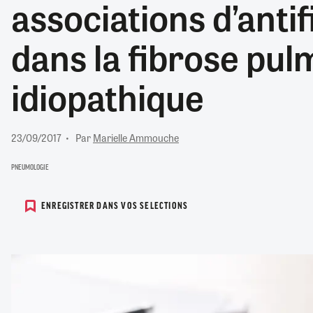
associations d’anti
RETRAITE
RÉMUNÉRATION
04/08/2026
0
dans la fibrose pu
SANTÉ NUMÉRIQUE
SOCIÉTÉ
idiopathique
VIE CONVENTIONNELLE
TOUT VOIR
23/09/2017
Par
Marielle Ammouche
PNEUMOLOGIE
ENREGISTRER DANS VOS SELECTIONS