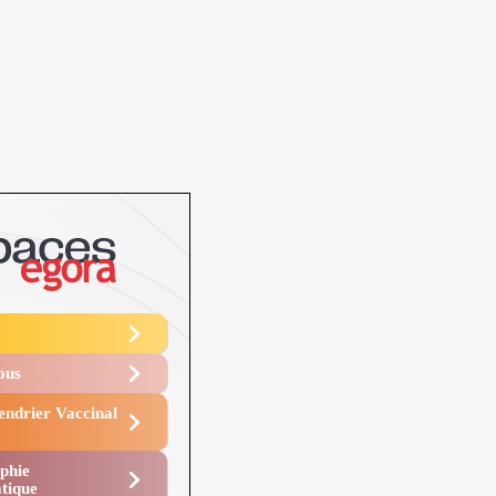
Vous
endrier Vaccinal
phie
tique