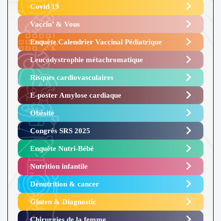
Covid 19
Vaccin’ & Vous
Enquête Calendrier Vaccinal Pédiatrique
Leucodystrophie métachromatique
Risques cardiovasculaires
E-poster Amylose cardiaque ​
Obésité ​
Congrès SRS 2025 ​
Enquête Nutri-Bébé ​
Nutrition infantile
Dénutrition & cancer
Gluten & Diagnostic
Chirurgies de la femme