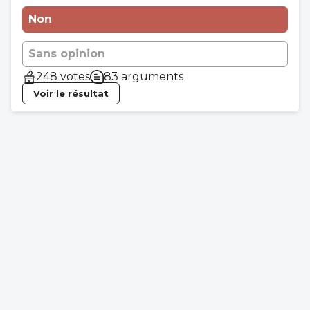
Non
Sans opinion
248 votes
83 arguments
Voir le résultat