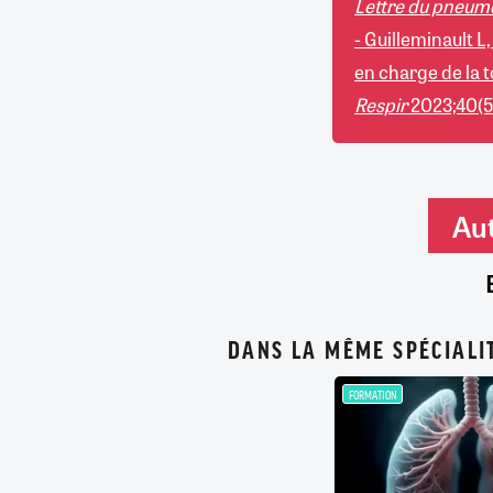
Lettre du pneum
- Guilleminault L
en charge de la t
Respir
2023;40(5
Aut
DANS LA MÊME SPÉCIALI
FORMATION