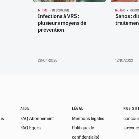
FMC
INFECTIOLOGIE
FMC
PNEUMO
Infections à VRS :
Sahos : di
plusieurs moyens de
traitemen
prévention
28/04/2025
12/10/2023
AIDE
LÉGAL
NOS SIT
us
FAQ Abonnement
Mentions légales
concour
FAQ Egora
Politique de
larevued
confidentialité