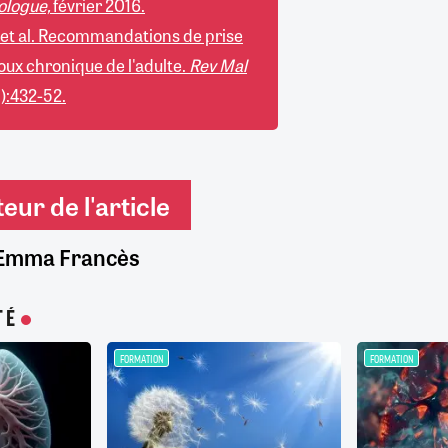
ologue,
février 2016.
, et al. Recommandations de prise
oux chronique de l'adulte.
Rev Mal
):432-52.
eur de l'article
Emma Francès
TÉ
FORMATION
FORMATION