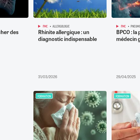
FMC
ALLERGOLOGIE
FMC
PNEUMO
cher des
Rhinite allergique : un
BPCO : la 
diagnostic indispensable
médecin g
31/03/2026
29/04/2025
FORMATION
FORMATION