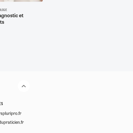
LOGIE
agnostic et
ts
ES
spluripro.fr
upraticien.fr