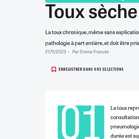
Toux sèche
La toux chronique, même sans explicatio
pathologie à part entière, et doit être p
27/11/2023
Par Emma Francès
ENREGISTRER DANS VOS SELECTIONS
01
Point
La toux repr
formation
consultatio
n°1
pneumologie.
durée est su