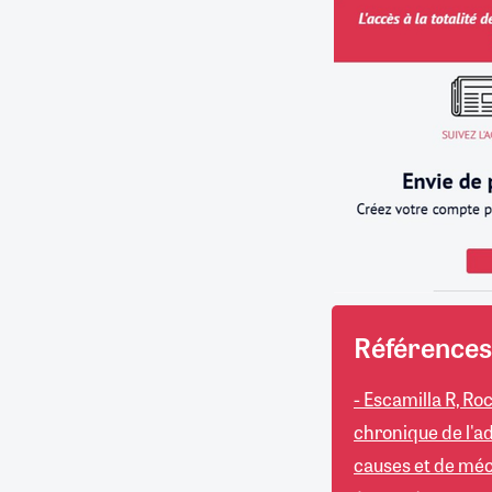
Références 
- Escamilla R, Ro
chronique de l'a
causes et de mé