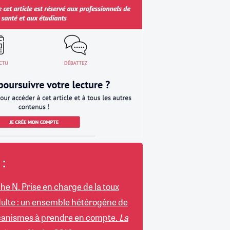
:
che N. Prise en charge de la toux
dulte : un ensemble hétérogène de
canismes à prendre en compte.
La