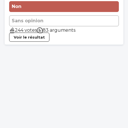
Non
Sans opinion
244 votes
83 arguments
Voir le résultat