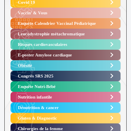
Covid 19
Vaccin’ & Vous
Enquête Calendrier Vaccinal Pédiatrique
Leucodystrophie métachromatique
Risques cardiovasculaires
E-poster Amylose cardiaque ​
Obésité ​
Congrès SRS 2025 ​
Enquête Nutri-Bébé ​
Nutrition infantile
Dénutrition & cancer
Gluten & Diagnostic
Chirurgies de la femme