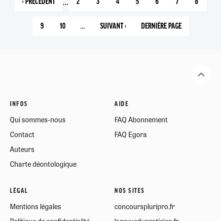
…
‹ PRÉCÉDENT
2
3
4
5
6
7
8
PAGE
PAGE
PAGE
PAGE
PAGE
PAGE
PAGE
PAGE
PRÉCÉDENTE
COURANTE
9
10
…
SUIVANT ›
DERNIÈRE PAGE
PAGE
PAGE
PAGE
22
SUIVANTE
INFOS
AIDE
Qui sommes-nous
FAQ Abonnement
Contact
FAQ Egora
Auteurs
Charte déontologique
LÉGAL
NOS SITES
Mentions légales
concourspluripro.fr