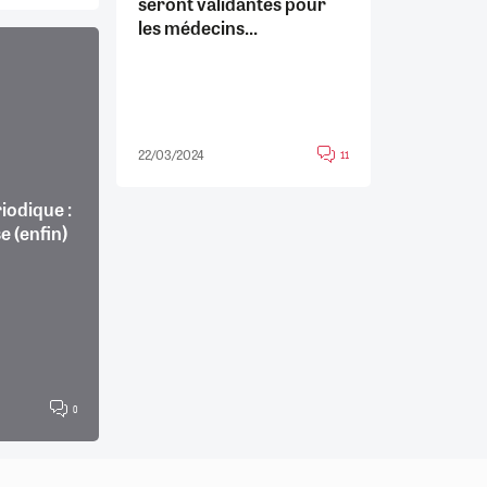
seront validantes pour
les médecins...
22/03/2024
11
riodique :
e (enfin)
0