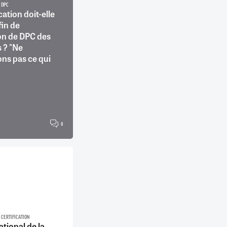
DPC
cation doit-elle
fin de
ion de DPC des
 ? "Ne
ns pas ce qui
8
CERTIFICATION
ational de la