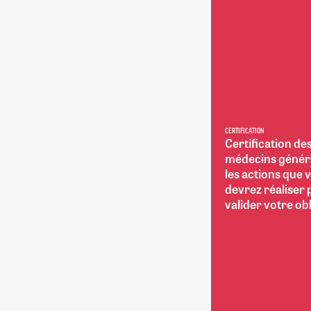
RETRAITE
RÉMUNÉRATION
04/08/2026
0
SANTÉ NUMÉRIQUE
SOCIÉTÉ
VIE CONVENTIONNELLE
TOUT VOIR
CERTIFICATION
Certification de
médecins général
les actions que 
devrez réaliser
valider votre ob