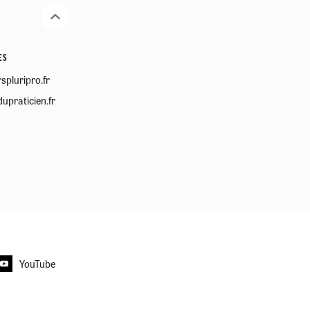
ES
spluripro.fr
upraticien.fr
YouTube