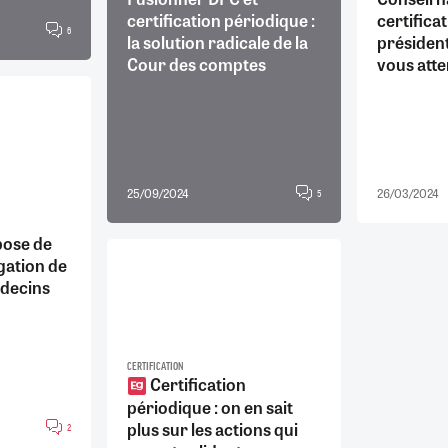
certification périodique :
certificat
6
la solution radicale de la
président
Cour des comptes
vous att
25/09/2024
26/03/2024
5
pose de
gation de
édecins
CERTIFICATION
Certification
périodique : on en sait
plus sur les actions qui
2