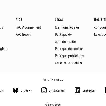
AIDE
LÉGAL
NOS SIT
us
FAQ Abonnement
Mentions légales
concour
FAQ Egora
Politique de
larevued
confidentialité
ogique
Politique de cookies
Politique publicitaire
Gérer mes cookies
SUIVEZ EGORA
ok
Bluesky
Instagram
LinkedIn
©Egora 2026