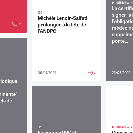
INTERVIEW
La certifi
DPC
signer la 
Michèle Lenoir-Salfati
l'obligat
prolongée à la tête de
26
médecins
l’ANDPC
supprimo
porte...
09/07/2025
25/03/2025
2
riodique
minente"
els de
DPC
INTERVIEW
Fusionner DPC et
Conseil n