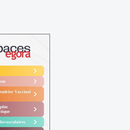
Vous
endrier Vaccinal
phie
tique
iovasculaires