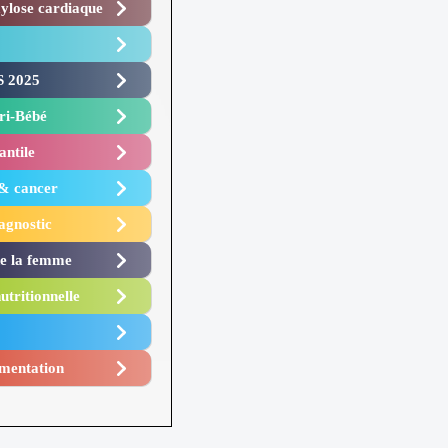
lose cardiaque ​
 2025 ​
i-Bébé ​
antile
 & cancer
agnostic
de la femme
utritionnelle
mentation​