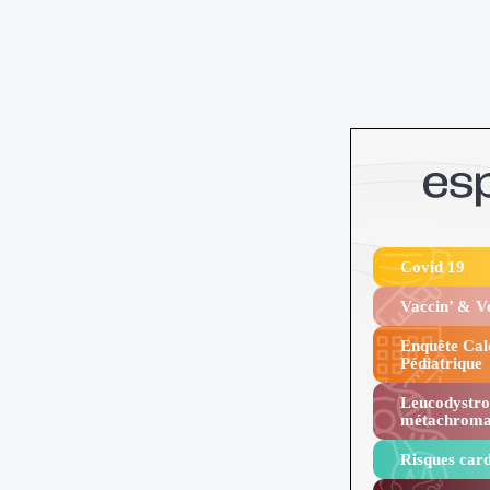
Covid 19
Vaccin’ & 
Enquête Cal
Pédiatrique
Leucodystro
métachroma
Risques card