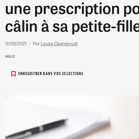
une prescription po
RETRAITE
RÉMUNÉRATION
04/08/2026
0
câlin à sa petite-fill
SANTÉ NUMÉRIQUE
SOCIÉTÉ
VIE CONVENTIONNELLE
12/03/2021
Par
Louise Claereboudt
TOUT VOIR
INSOLITE
ENREGISTRER DANS VOS SELECTIONS