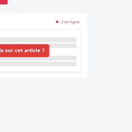
2 en ligne
 sur cet article ?