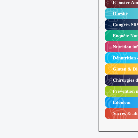
E-poster Amy
Obésité ​
Congrès SRS
Enquête Nutr
Nutrition inf
Dénutrition
Gluten & Di
Chirurgies 
Prévention n
Edouleur​
Sucres & ali