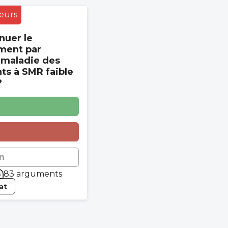
eurs
nuer le
ment par
 maladie des
s à SMR faible
?
n
83 arguments
tat