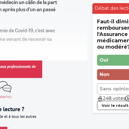
médecin un câlin de la part
Débat des lect
n après plus d’un an passé
Faut-il dimi
rembourse
mie de Covid-19, c’est avec
l'Assurance
ne venant de recevoir sa
médicament
ou modéré
Oui
Non
Sans opinio
248 votes
Voir le résul