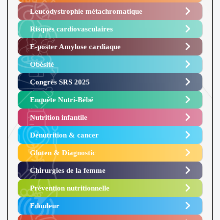
Leucodystrophie métachromatique
Risques cardiovasculaires
E-poster Amylose cardiaque ​
Obésité ​
Congrès SRS 2025 ​
Enquête Nutri-Bébé ​
Nutrition infantile
Dénutrition & cancer
Gluten & Diagnostic
Chirurgies de la femme
Prévention nutritionnelle
Edouleur​