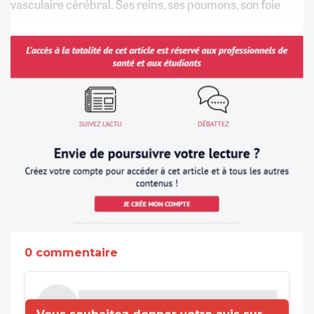
vasculaire cérébral. Ses reins, ses poumons, son foie
0 commentaire