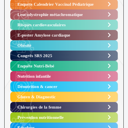
Enquête Calendrier Vaccinal Pédiatrique
Leucodystrophie métachromatique
Risques cardiovasculaires
E-poster Amylose cardiaque ​
Obésité ​
Congrès SRS 2025 ​
Enquête Nutri-Bébé ​
Nutrition infantile
Dénutrition & cancer
Gluten & Diagnostic
Chirurgies de la femme
Prévention nutritionnelle
Edouleur​