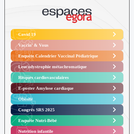
Covid 19
Vaccin’ & Vous
Enquête Calendrier Vaccinal Pédiatrique
Leucodystrophie métachromatique
Risques cardiovasculaires
E-poster Amylose cardiaque ​
Obésité ​
Congrès SRS 2025 ​
Enquête Nutri-Bébé ​
Nutrition infantile