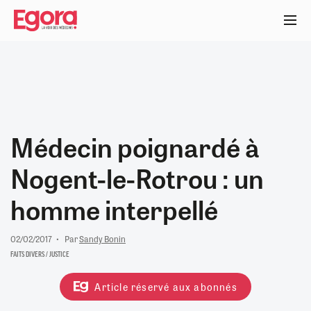
Aller
au
contenu
principal
Médecin poignardé à
Nogent-le-Rotrou : un
homme interpellé
02/02/2017
Par
Sandy Bonin
FAITS DIVERS / JUSTICE
Article réservé aux abonnés