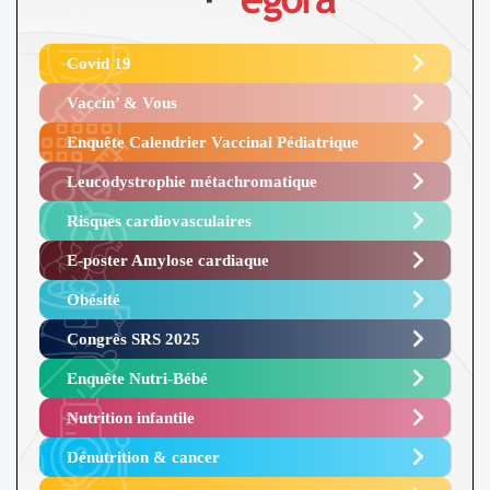
Covid 19
Vaccin’ & Vous
Enquête Calendrier Vaccinal Pédiatrique
Leucodystrophie métachromatique
Risques cardiovasculaires
E-poster Amylose cardiaque ​
Obésité ​
Congrès SRS 2025 ​
Enquête Nutri-Bébé ​
Nutrition infantile
Dénutrition & cancer