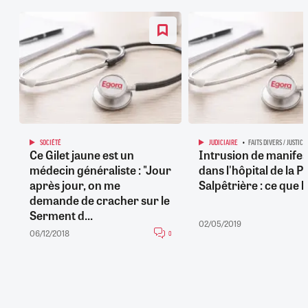
SOCIÉTÉ
JUDICIAIRE
FAITS DIVERS / JUSTICE
Ce Gilet jaune est un
Intrusion de manifes
médecin généraliste : "Jour
dans l'hôpital de la Pi
après jour, on me
Salpêtrière : ce que l'
demande de cracher sur le
Serment d...
02/05/2019
06/12/2018
0