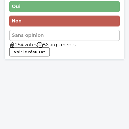
Oui
Non
Sans opinion
254 votes
86 arguments
Voir le résultat