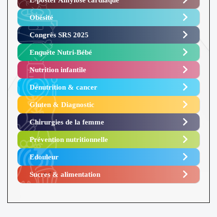
Obésité ​
Congrès SRS 2025 ​
Enquête Nutri-Bébé ​
Nutrition infantile
Dénutrition & cancer
Gluten & Diagnostic
Chirurgies de la femme
Prévention nutritionnelle
Edouleur​
Sucres & alimentation​