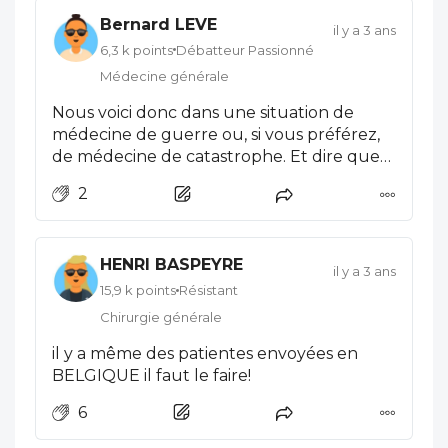
Bernard LEVE
il y a 3 ans
6,3 k points
Débatteur Passionné
Médecine générale
Nous voici donc dans une situation de
médecine de guerre ou, si vous préférez,
de médecine de catastrophe. Et dire que
cette dernière avait été prévue depuis 40
2
ans !
HENRI BASPEYRE
il y a 3 ans
15,9 k points
Résistant
Chirurgie générale
il y a même des patientes envoyées en
BELGIQUE il faut le faire!
6