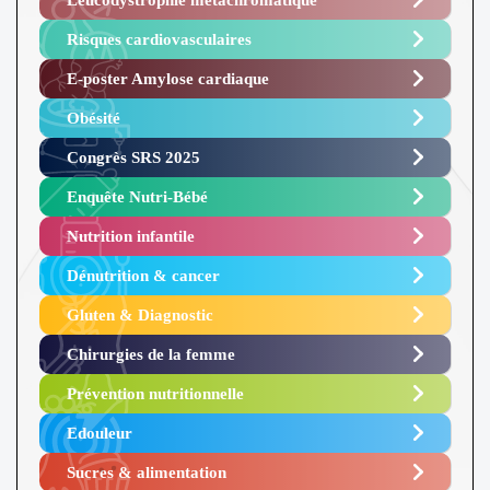
Risques cardiovasculaires
E-poster Amylose cardiaque ​
Obésité ​
Congrès SRS 2025 ​
Enquête Nutri-Bébé ​
Nutrition infantile
Dénutrition & cancer
Gluten & Diagnostic
Chirurgies de la femme
Prévention nutritionnelle
Edouleur​
Sucres & alimentation​