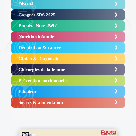
Obésité ​
Congrès SRS 2025 ​
Enquête Nutri-Bébé ​
Nutrition infantile
Dénutrition & cancer
Gluten & Diagnostic
Chirurgies de la femme
Prévention nutritionnelle
Edouleur​
Sucres & alimentation​