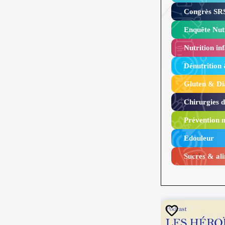
Congrès SRS
Enquête Nutr
Nutrition inf
Dénutrition
Gluten & Di
Chirurgies 
Prévention n
Edouleur​
Sucres & ali