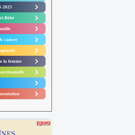
 2025 ​
i-Bébé ​
antile
 & cancer
agnostic
de la femme
utritionnelle
mentation​