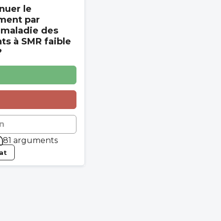
nuer le
ment par
 maladie des
s à SMR faible
?
n
81 arguments
tat