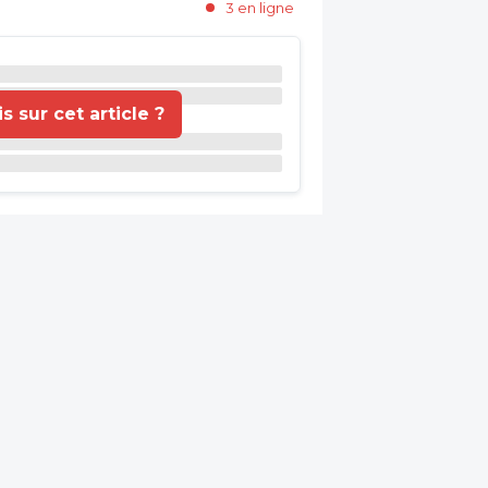
3 en ligne
 sur cet article ?