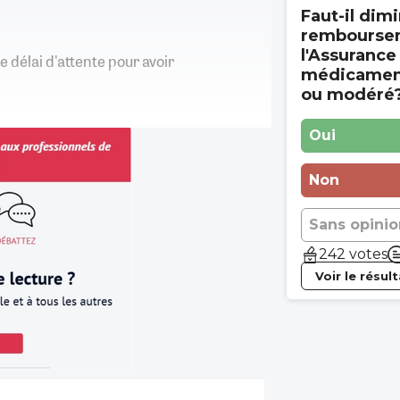
Faut-il dimi
rembourse
l'Assurance
e délai d'attente pour avoir
médicament
ou modéré
Oui
Non
Sans opinio
242 votes
Voir le résul