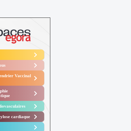
Vous
endrier Vaccinal
phie
tique
iovasculaires
lose cardiaque ​