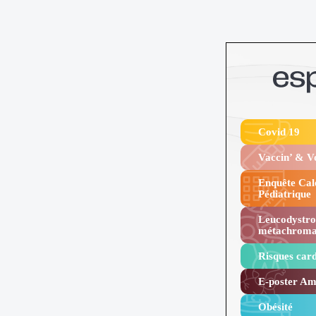
Covid 19
Vaccin’ & 
Enquête Cal
Pédiatrique
Leucodystro
métachroma
Risques card
E-poster Amy
Obésité ​