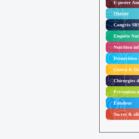
E-poster Amy
Obésité ​
Congrès SRS
Enquête Nutr
Nutrition inf
Dénutrition
Gluten & Di
Chirurgies 
Prévention n
Edouleur​
Sucres & ali