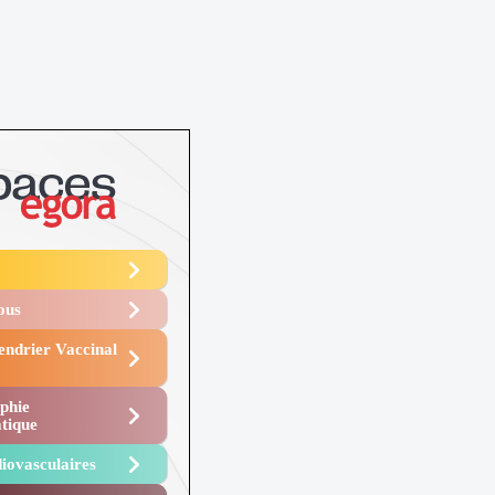
Vous
endrier Vaccinal
phie
tique
iovasculaires