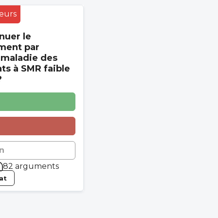
eurs
nuer le
ment par
 maladie des
s à SMR faible
?
n
82 arguments
tat