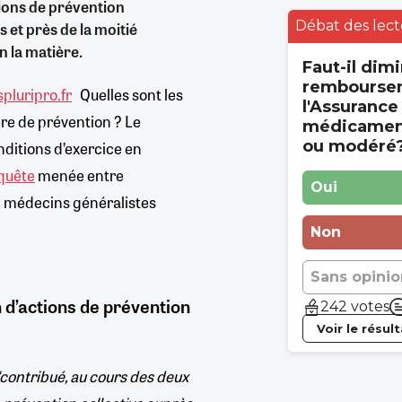
tions de prévention
Débat des lect
 et près de la moitié
n la matière.
Faut-il dimi
rembourse
pluripro.fr
Quelles sont les
l'Assurance
re de prévention ? Le
médicament
ou modéré
nditions d’exercice en
nquête
menée entre
Oui
 médecins généralistes
Non
Sans opinio
n d’actions de prévention
242 votes
Voir le résul
"contribué, au cours des deux