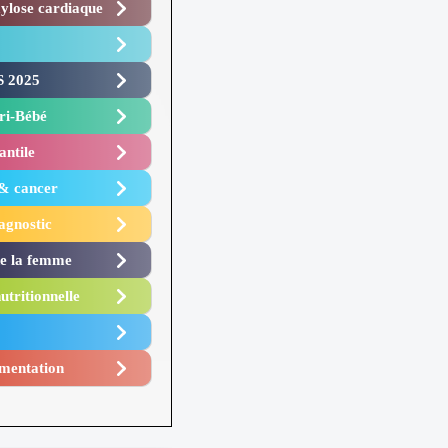
lose cardiaque ​
 2025 ​
i-Bébé ​
antile
 & cancer
agnostic
de la femme
utritionnelle
mentation​