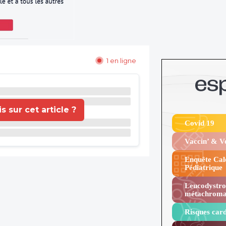
1 en ligne
 sur cet article ?
Covid 19
Vaccin’ & 
Enquête Cal
Pédiatrique
Leucodystro
métachroma
Risques card