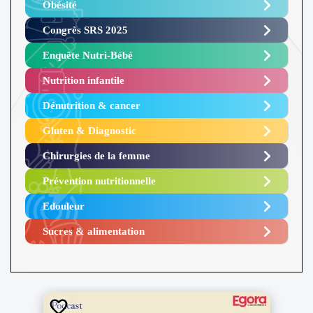
Obésité ​
Congrès SRS 2025 ​
Enquête Nutri-Bébé ​
Nutrition infantile
Dénutrition & cancer
Gluten & Diagnostic
Chirurgies de la femme
Prévention nutritionnelle
Edouleur​
Sucres & alimentation​