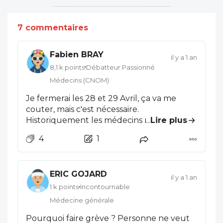
7 commentaires
Fabien BRAY
il y a 1 an
8,1 k points
Débatteur Passionné
Médecins (CNOM)
Je fermerai les 28 et 29 Avril, ça va me
couter, mais c'est nécessaire.
Historiquement les médecins n'ont jamais
...
Lire plus
vraiment été solidaires avec les grèves,
4
1
mais là on parle quand même de la fin de
la liberté d'installation, de l'interdiction du
secteur 2. Parce que les arguments
ERIC GOJARD
expliquant que ça ne va concerner
il y a 1 an
qu'une infime partie des médecins, sont
1 k points
Incontournable
les mêmes que ceux qui expliquaient que
Médecine générale
le numerus clausus à 10.000 ne changerait
Pourquoi faire grève ? Personne ne veut
pas grand chose, l'accepter c'est mettre le