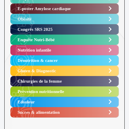
E-poster Amylose cardiaque ​
Obésité ​
Congrès SRS 2025 ​
Enquête Nutri-Bébé ​
Nutrition infantile
Dénutrition & cancer
Gluten & Diagnostic
Chirurgies de la femme
Prévention nutritionnelle
Edouleur​
Sucres & alimentation​