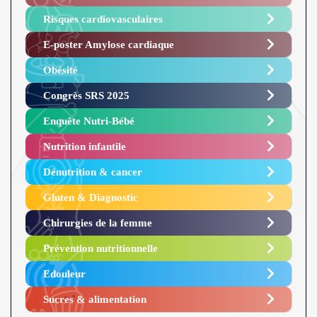
Risques cardiovasculaires
E-poster Amylose cardiaque ​
Obésité ​
Congrès SRS 2025 ​
Enquête Nutri-Bébé ​
Nutrition infantile
Dénutrition & cancer
Gluten & Diagnostic
Chirurgies de la femme
Prévention nutritionnelle
Edouleur​
Sucres & alimentation​