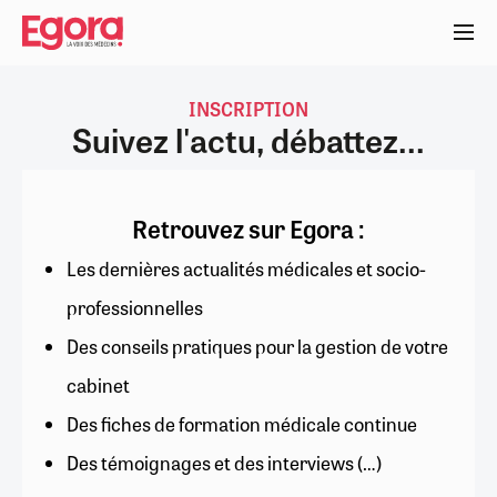
Aller
au
contenu
principal
INSCRIPTION
Suivez l'actu, débattez...
Retrouvez sur Egora :
Les dernières actualités médicales et socio-
professionnelles
Des conseils pratiques pour la gestion de votre
cabinet
Des fiches de formation médicale continue
Des témoignages et des interviews (…)