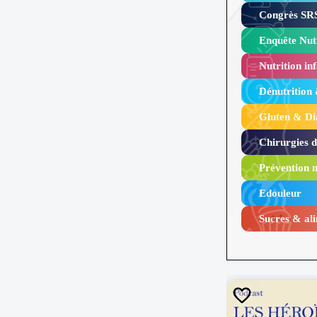
Congrès SRS
Enquête Nutr
Nutrition inf
Dénutrition
Gluten & Di
Chirurgies 
Prévention n
Edouleur​
Sucres & ali