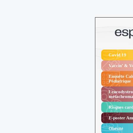
Covid 19
Vaccin’ & 
Enquête Cal
Pédiatrique
Leucodystro
métachroma
Risques card
E-poster Amy
Obésité ​