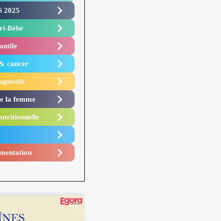
 2025 ​
i-Bébé ​
antile
 & cancer
agnostic
de la femme
utritionnelle
mentation​