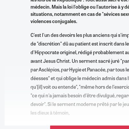
médecin. Mais la loi l'oblige ou l'autorise à y
situations, notamment en cas de "sévices sex
violences conjugales.
C'est l'un des devoirs les plus anciens qui s'i
de "discrétion" dû au patient est inscrit dans 
d'Hippocrate originel, rédigé probablement au
avant Jesus Christ. Un serment sacré juré "pa
par Asclépios, par Hygie et Panacée, par tous le
déesses" et qui oblige le médecin admis dans l'
qu'[il] voit ou entende", "même hors de l'exerci
"ce qui n'a jamais besoin d'être divulgué, reg
devoir". Si le serment moderne prêté par le j
les dieux à témoin,