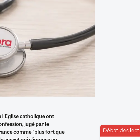
 l'Eglise catholique ont
nfession, jugé par le
Débat des lect
France comme "plus fort que
 le secret qui s'impose au