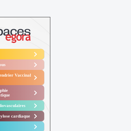
Vous
endrier Vaccinal
phie
tique
iovasculaires
lose cardiaque ​