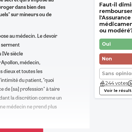
Faut-il dimi
 déroger dans bien des
rembourse
uels" sur mineurs ou de
l'Assurance
médicament
ou modéré
mpose au médecin. Le devoir
le serment
Oui
 IVe siècle
Non
r Apollon, médecin,
s dieux et toutes les
Sans opinio
intimité du patient, "quoi
244 votes
ce de [sa] profession" à taire
Voir le résul
ardant la discrétion comme un
eune médecin ne prend plus