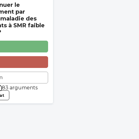
nuer le
ment par
 maladie des
s à SMR faible
?
n
83 arguments
tat