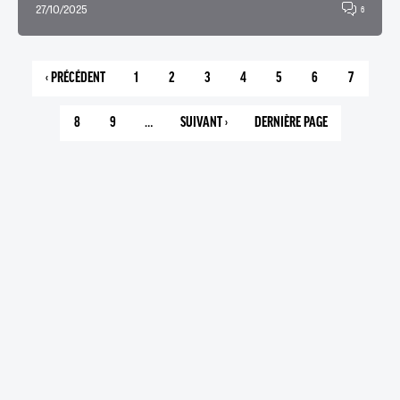
27/10/2025
6
‹ PRÉCÉDENT
1
2
3
4
5
6
7
PAGE
PAGE
PAGE
PAGE
PAGE
PAGE
PAGE
PAGE
PRÉCÉDENTE
COURANTE
8
9
…
SUIVANT ›
DERNIÈRE PAGE
PAGE
PAGE
PAGE
55
SUIVANTE