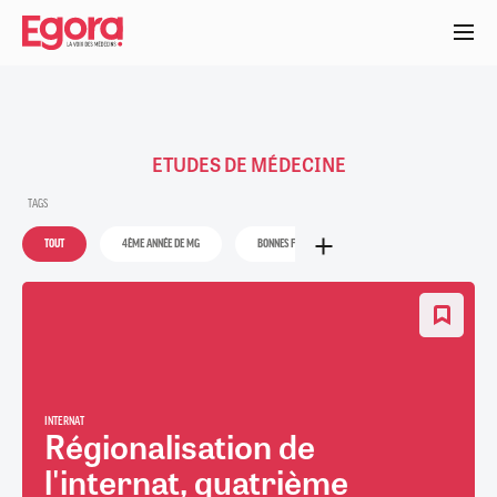
Aller
au
contenu
principal
ETUDES DE MÉDECINE
TAGS
TOUT
4ÈME ANNÉE DE MG
BONNES FEUILLES
DÉMOGRAPHIE MÉDICALE
INTERNAT
Régionalisation de
l'internat, quatrième