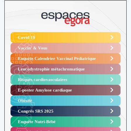
Covid 19
Vaccin’ & Vous
Enquête Calendrier Vaccinal Pédiatrique
Leucodystrophie métachromatique
Risques cardiovasculaires
E-poster Amylose cardiaque ​
Obésité ​
Congrès SRS 2025 ​
Enquête Nutri-Bébé ​