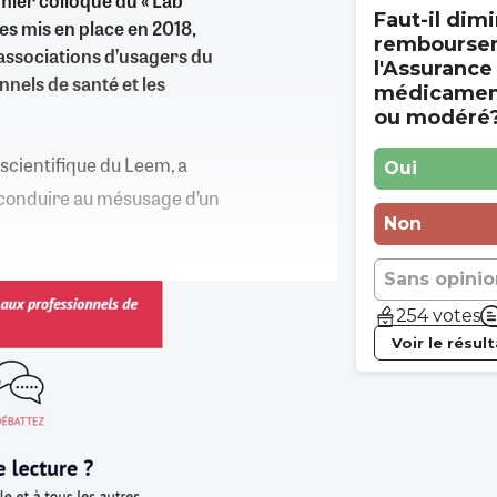
mier colloque du « Lab
Faut-il dimi
es mis en place en 2018,
rembourse
 associations d’usagers du
l'Assurance
nnels de santé et les
médicament
ou modéré
scientifique du Leem, a
Oui
conduire au mésusage d’un
Non
Sans opinio
254 votes
Voir le résul