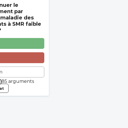
nuer le
ment par
 maladie des
s à SMR faible
?
n
85 arguments
tat