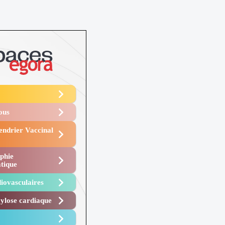
Vous
endrier Vaccinal
phie
tique
iovasculaires
lose cardiaque ​