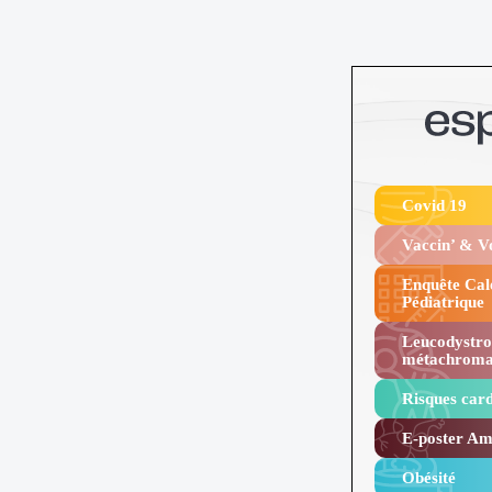
Covid 19
Vaccin’ & 
Enquête Cal
Pédiatrique
Leucodystro
métachroma
Risques card
E-poster Amy
Obésité ​