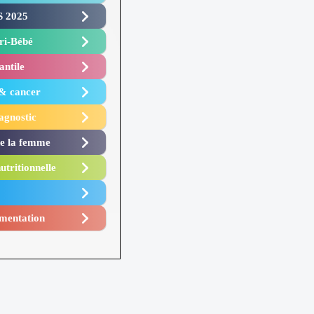
 2025 ​
i-Bébé ​
antile
 & cancer
agnostic
de la femme
utritionnelle
mentation​