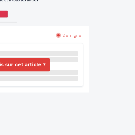
2 en ligne
 sur cet article ?