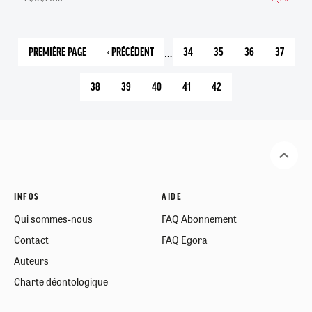
…
PREMIÈRE PAGE
‹ PRÉCÉDENT
34
35
36
37
1
PAGE
PAGE
PAGE
PAGE
PAGE
PRÉCÉDENTE
38
39
40
41
42
PAGE
PAGE
PAGE
PAGE
PAGE
COURANTE
INFOS
AIDE
Qui sommes-nous
FAQ Abonnement
Contact
FAQ Egora
Auteurs
Charte déontologique