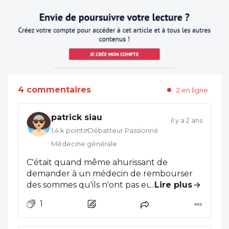
4 commentaires
2 en ligne
patrick siau
il y a 2 ans
1,4 k points
Débatteur Passionné
Médecine générale
C'était quand même ahurissant de
demander à un médecin de rembourser
des sommes qu'ils n'ont pas eux même
...
Lire plus
perçues. Les CPAM sont de plus en plus
1
dures je trouve. Il y a quelques années,
c'était une saisine de la section des