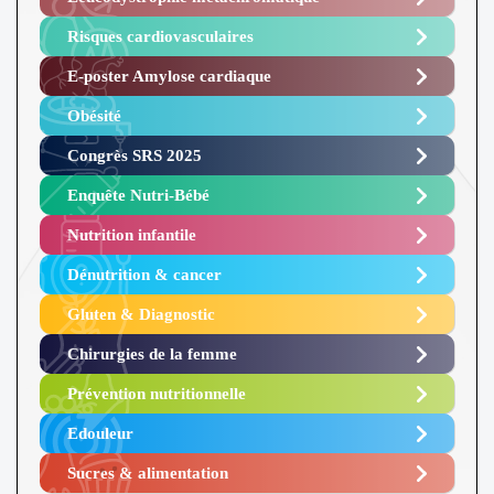
Risques cardiovasculaires
E-poster Amylose cardiaque ​
Obésité ​
Congrès SRS 2025 ​
Enquête Nutri-Bébé ​
Nutrition infantile
Dénutrition & cancer
Gluten & Diagnostic
Chirurgies de la femme
Prévention nutritionnelle
Edouleur​
Sucres & alimentation​