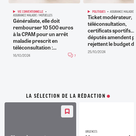
VIE CONVENTIONNELLE
POLITIQUES
ASSURANCE MALADIE /
Ticket modérateur,
ASSURANCE MALADIE / MUTUELLES
Généraliste, elle doit
téléconsultation,
rembourser 10 500 euros
certificats sportifs…
à la CPAM pour un arrêt
députés amendent p
maladie prescrit en
rejettent le budget de 
téléconsultation :...
25/10/2024
16/10/2024
7
LA SÉLECTION DE LA RÉDACTION
URGENCES