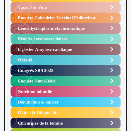
Vaccin’ & Vous
Enquête Calendrier Vaccinal Pédiatrique
Leucodystrophie métachromatique
Risques cardiovasculaires
E-poster Amylose cardiaque ​
Obésité ​
Congrès SRS 2025 ​
Enquête Nutri-Bébé ​
Nutrition infantile
Dénutrition & cancer
Gluten & Diagnostic
Chirurgies de la femme