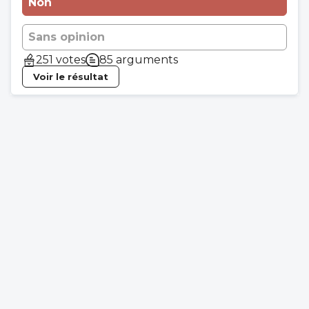
Non
Sans opinion
251 votes
85 arguments
Voir le résultat