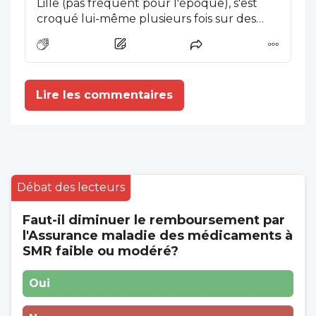
Lille (pas fréquent pour l'époque), s'est
croqué lui-même plusieurs fois sur des
tableaux qu'il peignait lui-même et que j'ai
toujours. Amusant de le voir, en 1900,
entre autres, avec un masque couvrant la
bouche, mais pas le nez....
Lire les commentaires
Débat des lecteurs
Faut-il diminuer le remboursement par
l'Assurance maladie des médicaments à
SMR faible ou modéré?
Oui