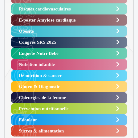
Risques cardiovasculaires
E-poster Amylose cardiaque ​
Obésité ​
Congrès SRS 2025 ​
Enquête Nutri-Bébé ​
Nutrition infantile
Dénutrition & cancer
Gluten & Diagnostic
Chirurgies de la femme
Prévention nutritionnelle
Edouleur​
Sucres & alimentation​