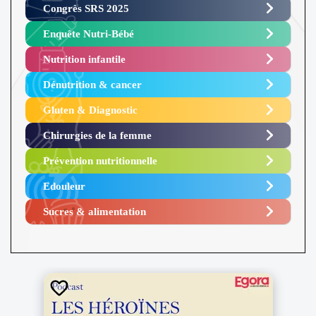
Congrès SRS 2025 ​
Enquête Nutri-Bébé ​
Nutrition infantile
Dénutrition & cancer
Gluten & Diagnostic
Chirurgies de la femme
Prévention nutritionnelle
Edouleur​
Sucres & alimentation​