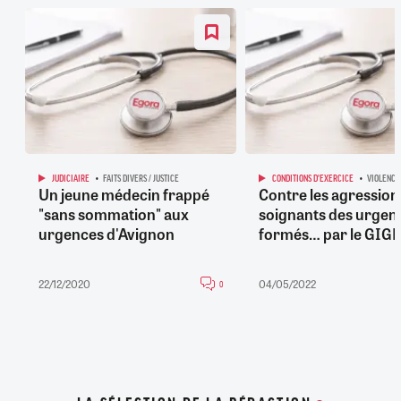
JUDICIAIRE
FAITS DIVERS / JUSTICE
CONDITIONS D'EXERCICE
VIOLENCE
Un jeune médecin frappé
Contre les agression
"sans sommation" aux
soignants des urgen
urgences d'Avignon
formés… par le GIG
22/12/2020
04/05/2022
0