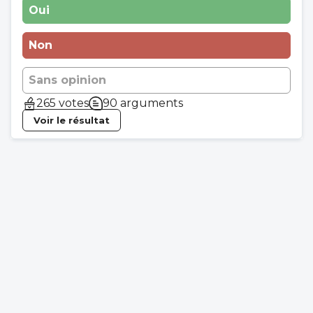
Oui
Non
Sans opinion
265 votes
90 arguments
Voir le résultat