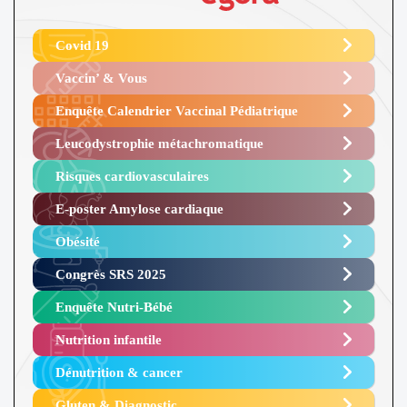
Covid 19
Vaccin’ & Vous
Enquête Calendrier Vaccinal Pédiatrique
Leucodystrophie métachromatique
Risques cardiovasculaires
E-poster Amylose cardiaque ​
Obésité ​
Congrès SRS 2025 ​
Enquête Nutri-Bébé ​
Nutrition infantile
Dénutrition & cancer
Gluten & Diagnostic