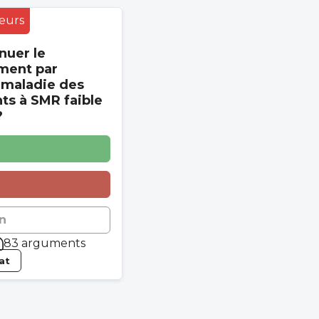
eurs
nuer le
ment par
 maladie des
s à SMR faible
?
n
83 arguments
tat