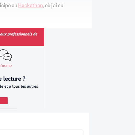
ticipé au
Hackathon
, où j’ai eu