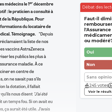
er
es médecins le 1
décembre
Débat des lect
if : le praticien a consulté à
t de la République. Pour
Faut-il dimi
rembourse
nformations du locataire de
l'Assurance
 médical. Témoignage.
"Depuis
médicament
ou modéré
i réclamaient la liste de nos
 des vaccins AstraZeneca
Oui
riser les publics les plus à
Assurance maladie. À ce
Non
ciner en centre de
Sans opinio
 on ne savait pas s’ils
245 votes
 la dotation, il fallait
Voir le résul
 qu’ils nous disent
"J’ai été
t un temps fou. Si on avait eu
 ça aurait été utile. J’avais