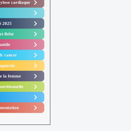
lose cardiaque ​
 2025 ​
i-Bébé ​
antile
 & cancer
agnostic
de la femme
utritionnelle
mentation​