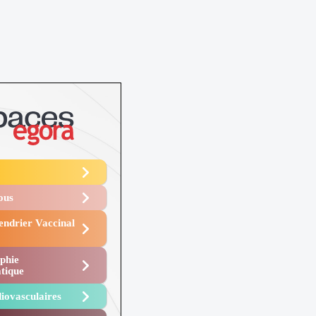
Vous
endrier Vaccinal
phie
tique
iovasculaires