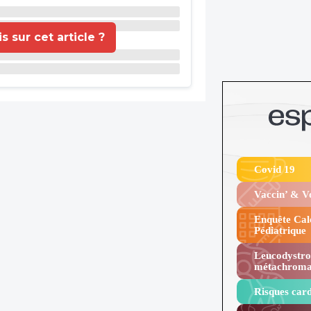
 sur cet article ?
Covid 19
Vaccin’ & 
Enquête Cal
Pédiatrique
Leucodystro
métachroma
Risques card