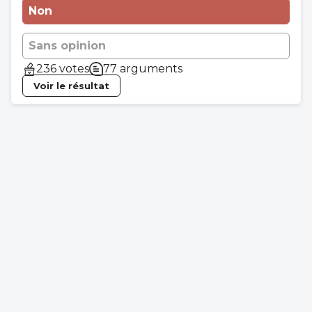
remplacements de médecine générale à
Non
son âge …..ce qui en dit beaucoup …
Sans opinion
236 votes
77 arguments
Voir le résultat