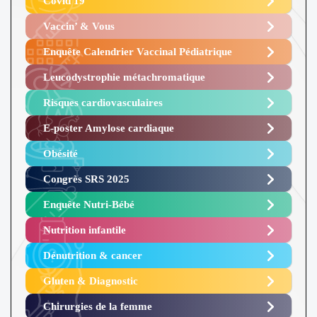
Covid 19
Vaccin’ & Vous
Enquête Calendrier Vaccinal Pédiatrique
Leucodystrophie métachromatique
Risques cardiovasculaires
E-poster Amylose cardiaque ​
Obésité ​
Congrès SRS 2025 ​
Enquête Nutri-Bébé ​
Nutrition infantile
Dénutrition & cancer
Gluten & Diagnostic
Chirurgies de la femme