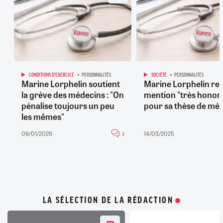
CONDITIONS D'EXERCICE
PERSONNALITÉS
SOCIÉTÉ
PERSONNALITÉS
Marine Lorphelin soutient
Marine Lorphelin reço
la grève des médecins : "On
mention "très honor
pénalise toujours un peu
pour sa thèse de mé
les mêmes"
09/01/2026
14/03/2025
3
LA SÉLECTION DE LA RÉDACTION