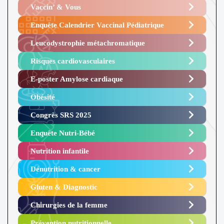
Vaccin’ & Vous
Enquête Calendrier Vaccinal Pédiatrique
Leucodystrophie métachromatique
Risques cardiovasculaires
E-poster Amylose cardiaque ​
Obésité ​
Congrès SRS 2025 ​
Enquête Nutri-Bébé ​
Nutrition infantile
Dénutrition & cancer
Gluten & Diagnostic
Chirurgies de la femme
Prévention nutritionnelle