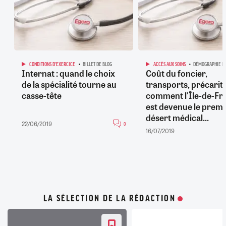
CONDITIONS D'EXERCICE
BILLET DE BLOG
ACCÈS AUX SOINS
DÉMOGRAPHIE M
Internat : quand le choix
Coût du foncier,
de la spécialité tourne au
transports, précarité
casse-tête
comment l'Île-de-Fr
est devenue le premi
désert médical...
22/06/2019
0
16/07/2019
LA SÉLECTION DE LA RÉDACTION