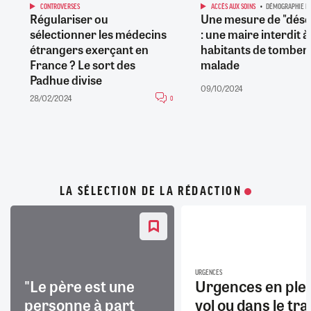
CONTROVERSES
ACCÈS AUX SOINS
DÉMOGRAPHIE M
Régulariser ou
Une mesure de "dése
sélectionner les médecins
: une maire interdit à
étrangers exerçant en
habitants de tomber
France ? Le sort des
malade
Padhue divise
09/10/2024
28/02/2024
0
LA SÉLECTION DE LA RÉDACTION
URGENCES
"Le père est une
Urgences en ple
personne à part
vol ou dans le trai