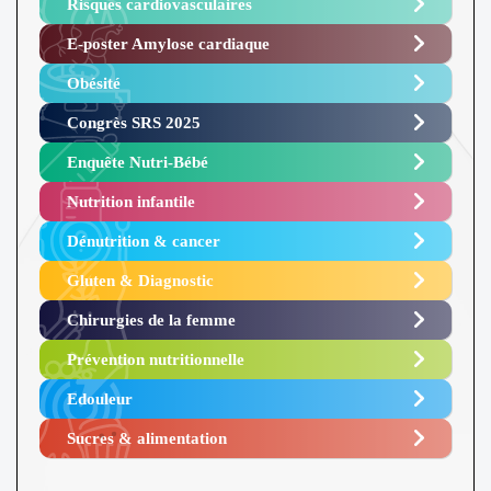
Risques cardiovasculaires
E-poster Amylose cardiaque ​
Obésité ​
Congrès SRS 2025 ​
Enquête Nutri-Bébé ​
Nutrition infantile
Dénutrition & cancer
Gluten & Diagnostic
Chirurgies de la femme
Prévention nutritionnelle
Edouleur​
Sucres & alimentation​