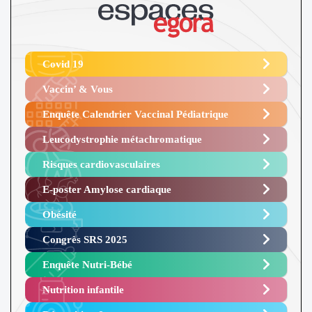
Covid 19
Vaccin’ & Vous
Enquête Calendrier Vaccinal Pédiatrique
Leucodystrophie métachromatique
Risques cardiovasculaires
E-poster Amylose cardiaque ​
Obésité ​
Congrès SRS 2025 ​
Enquête Nutri-Bébé ​
Nutrition infantile