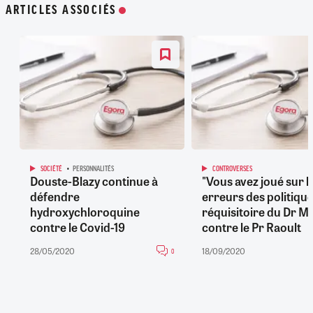
ARTICLES ASSOCIÉS
SOCIÉTÉ
PERSONNALITÉS
CONTROVERSES
Douste-Blazy continue à
"Vous avez joué sur l
défendre
erreurs des politiques
hydroxychloroquine
réquisitoire du Dr M
contre le Covid-19
contre le Pr Raoult
28/05/2020
18/09/2020
0