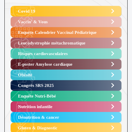
Covid 19
Vaccin’ & Vous
Enquête Calendrier Vaccinal Pédiatrique
Leucodystrophie métachromatique
Risques cardiovasculaires
E-poster Amylose cardiaque ​
Obésité ​
Congrès SRS 2025 ​
Enquête Nutri-Bébé ​
Nutrition infantile
Dénutrition & cancer
Gluten & Diagnostic