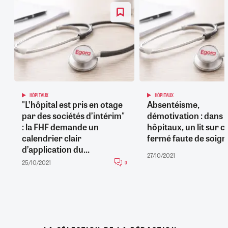
HÔPITAUX
HÔPITAUX
"L’hôpital est pris en otage
Absentéisme,
par des sociétés d’intérim"
démotivation : dans l
: la FHF demande un
hôpitaux, un lit sur c
calendrier clair
fermé faute de soign
d’application du...
27/10/2021
25/10/2021
0