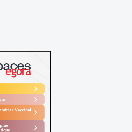
Vous
endrier Vaccinal
phie
tique