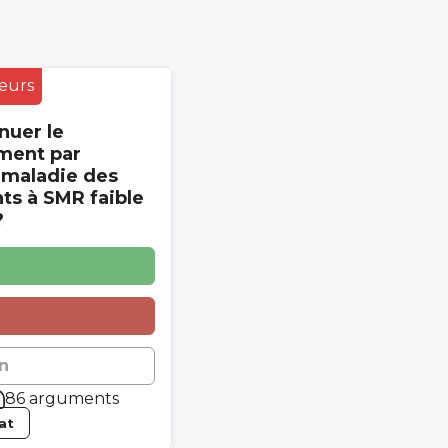
eurs
nuer le
ment par
 maladie des
s à SMR faible
?
n
86 arguments
tat