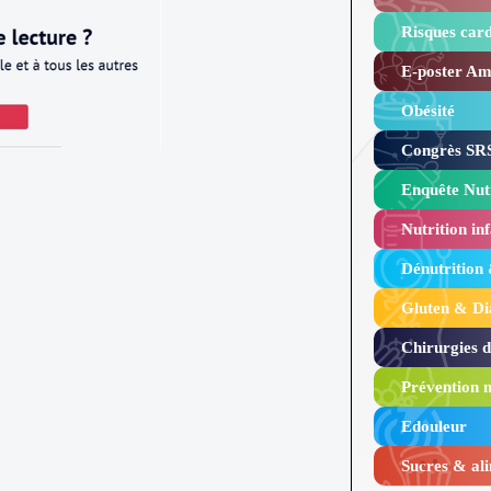
Risques card
E-poster Amy
Obésité ​
Congrès SRS
Enquête Nutr
Nutrition inf
Dénutrition
Gluten & Di
Chirurgies 
Prévention n
Edouleur​
Sucres & ali