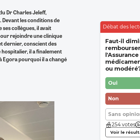
du Dr Charles Jeleff,
. Devant les conditions de
Débat des lect
 ses collègues, il avait
pour rejoindre une clinique
Faut-il dimi
let dernier, conscient des
rembourse
hospitalier, il a finalement
l'Assurance
e à Egora pourquoi il a changé
médicament
ou modéré
Oui
Non
Sans opinio
254 votes
Voir le résul