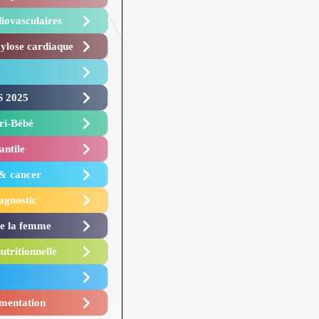
iovasculaires
lose cardiaque ​
 2025 ​
i-Bébé ​
antile
 & cancer
agnostic
de la femme
utritionnelle
mentation​