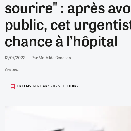
sourire" : après avoi
RETRAITE
RÉMUNÉRATION
04/08/2026
0
public, cet urgenti
SANTÉ NUMÉRIQUE
SOCIÉTÉ
chance à l’hôpital
VIE CONVENTIONNELLE
TOUT VOIR
13/07/2023
Par
Mathilde Gendron
TÉMOIGNAGE
ENREGISTRER DANS VOS SELECTIONS