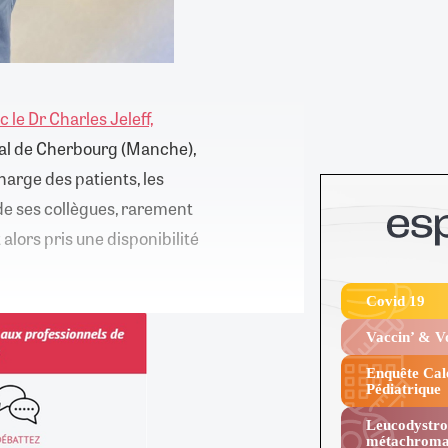
 le Dr Charles Jeleff,
ôpital de Cherbourg (Manche),
charge des patients, les
de ses collègues, rarement
alors pris une disponibilité
Covid 19
Vaccin’ & 
Enquête Cal
Pédiatrique
Leucodystro
métachroma