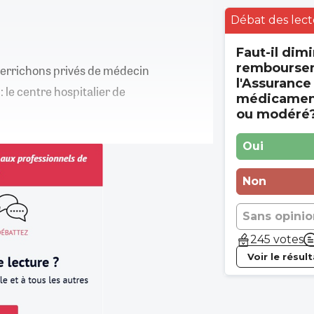
Débat des lect
Faut-il dimi
rembourse
 berrichons privés de médecin
l'Assurance
 : le centre hospitalier de
médicament
ou modéré
Oui
Non
Sans opinio
245 votes
Voir le résul