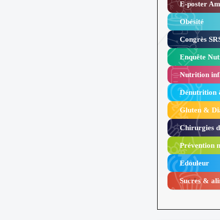
E-poster Amy
Obésité ​
Congrès SRS
Enquête Nutr
Nutrition inf
Dénutrition
Gluten & Di
Chirurgies 
Prévention n
Edouleur​
Sucres & ali