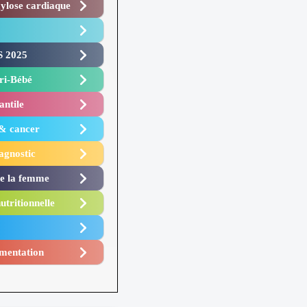
lose cardiaque ​
 2025 ​
i-Bébé ​
antile
 & cancer
agnostic
de la femme
utritionnelle
mentation​