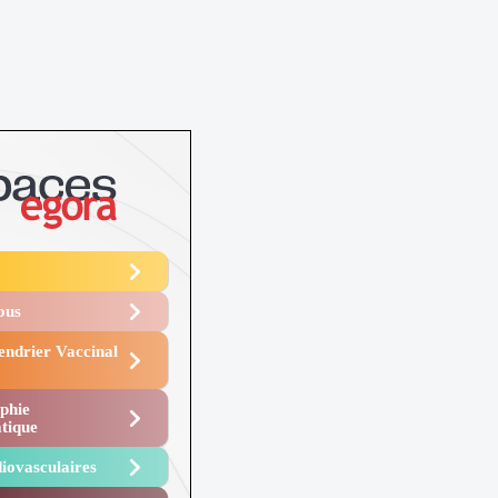
Vous
endrier Vaccinal
phie
tique
iovasculaires