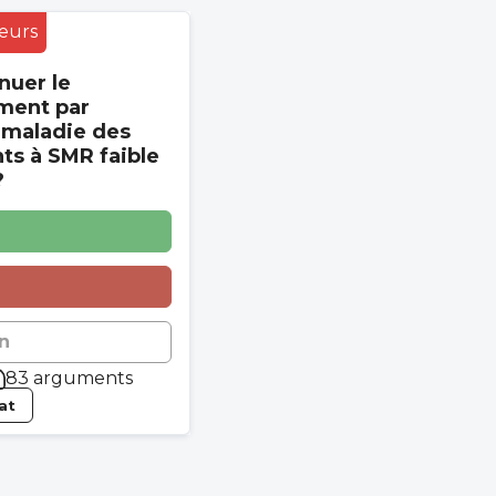
eurs
nuer le
ment par
 maladie des
s à SMR faible
?
n
83 arguments
tat