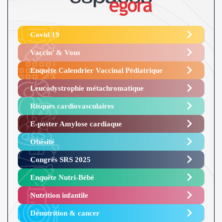
Covid 19
Vaccin’ & Vous
Enquête Calendrier Vaccinal Pédiatrique
Leucodystrophie métachromatique
Risques cardiovasculaires
E-poster Amylose cardiaque ​
Obésité ​
Congrès SRS 2025 ​
Enquête Nutri-Bébé ​
Nutrition infantile
Dénutrition & cancer