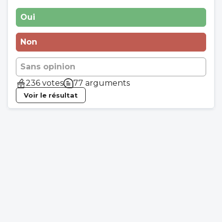
Oui
Non
Sans opinion
236 votes
77 arguments
Voir le résultat