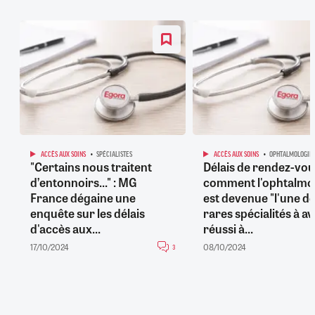
ACCÈS AUX SOINS
SPÉCIALISTES
ACCÈS AUX SOINS
OPHTALMOLOGIE
"Certains nous traitent
Délais de rendez-vous
d’entonnoirs..." : MG
comment l'ophtalmo
France dégaine une
est devenue "l'une d
enquête sur les délais
rares spécialités à av
d'accès aux...
réussi à...
17/10/2024
08/10/2024
3