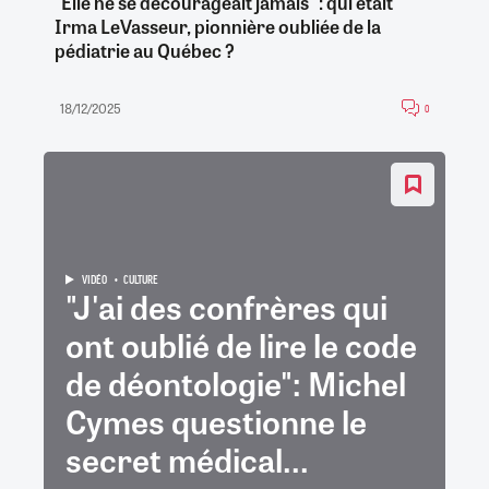
"Elle ne se décourageait jamais" : qui était
Irma LeVasseur, pionnière oubliée de la
pédiatrie au Québec ?
18/12/2025
0
VIDÉO
CULTURE
"J'ai des confrères qui
ont oublié de lire le code
de déontologie": Michel
Cymes questionne le
secret médical...