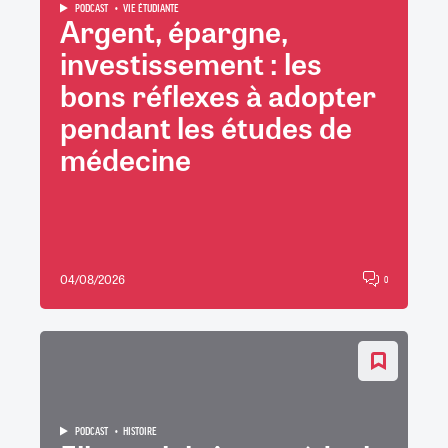
PODCAST
VIE ÉTUDIANTE
Argent, épargne,
investissement : les
bons réflexes à adopter
pendant les études de
médecine
04/08/2026
0
PODCAST
HISTOIRE