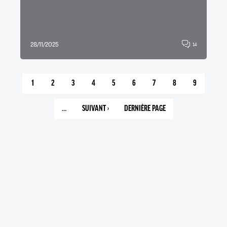
28/11/2025
14
1
2
3
4
5
6
7
8
9
PAGE
PAGE
PAGE
PAGE
PAGE
PAGE
PAGE
PAGE
PAGE
COURANTE
…
SUIVANT ›
DERNIÈRE PAGE
PAGE
11
SUIVANTE