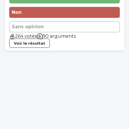
Non
Sans opinion
264 votes
90 arguments
Voir le résultat