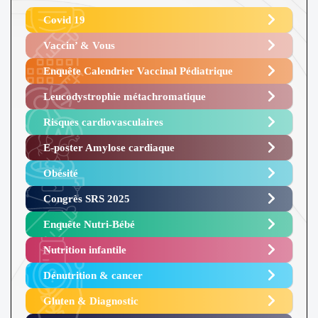
Covid 19
Vaccin’ & Vous
Enquête Calendrier Vaccinal Pédiatrique
Leucodystrophie métachromatique
Risques cardiovasculaires
E-poster Amylose cardiaque ​
Obésité ​
Congrès SRS 2025 ​
Enquête Nutri-Bébé ​
Nutrition infantile
Dénutrition & cancer
Gluten & Diagnostic