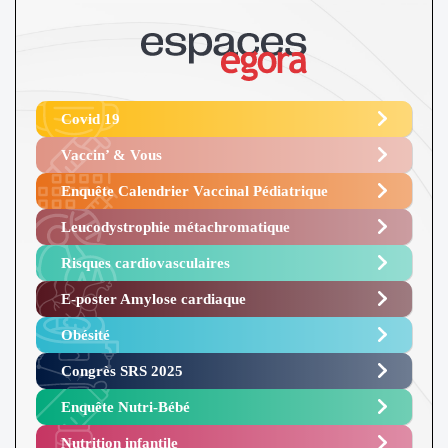
Covid 19
Vaccin’ & Vous
Enquête Calendrier Vaccinal Pédiatrique
Leucodystrophie métachromatique
Risques cardiovasculaires
E-poster Amylose cardiaque ​
Obésité ​
Congrès SRS 2025 ​
Enquête Nutri-Bébé ​
Nutrition infantile