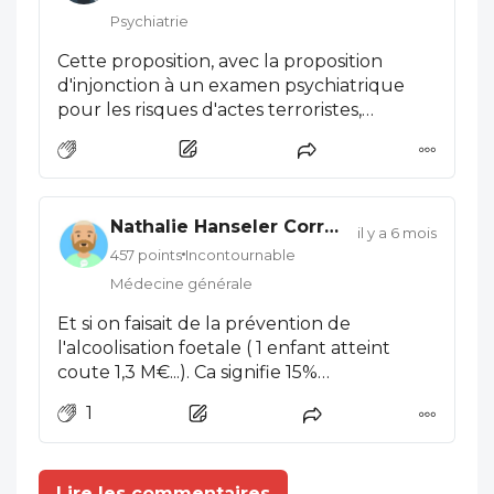
Psychiatrie
Cette proposition, avec la proposition
d'injonction à un examen psychiatrique
pour les risques d'actes terroristes,
confirme que 2026 est bien l'année de la
santé mentale pour les politiciens, pas
pour les patients...
Nathalie Hanseler Corréard
il y a 6 mois
457 points
Incontournable
Médecine générale
Et si on faisait de la prévention de
l'alcoolisation foetale ( 1 enfant atteint
coute 1,3 M€...). Ca signifie 15%
d'incarcération en moins. Voir les résultats
1
de SAF France.com à La Réunion...
Lire les commentaires