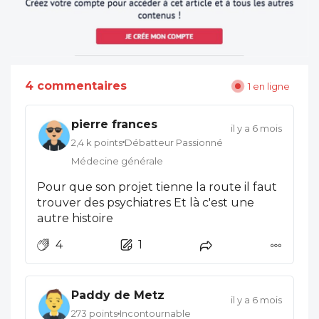
4 commentaires
1 en ligne
pierre frances
il y a 6 mois
2,4 k points
Débatteur Passionné
Médecine générale
Pour que son projet tienne la route il faut
trouver des psychiatres Et là c'est une
autre histoire
4
1
Paddy de Metz
il y a 6 mois
273 points
Incontournable