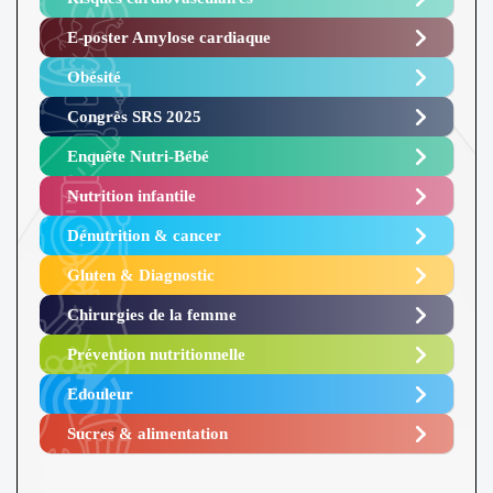
E-poster Amylose cardiaque ​
Obésité ​
Congrès SRS 2025 ​
Enquête Nutri-Bébé ​
Nutrition infantile
Dénutrition & cancer
Gluten & Diagnostic
Chirurgies de la femme
Prévention nutritionnelle
Edouleur​
Sucres & alimentation​